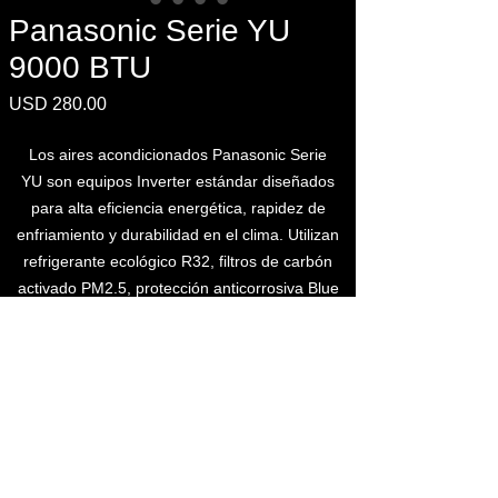
Panasonic Serie YU
9000 BTU
Precio
USD 280.00
Los aires acondicionados Panasonic Serie
YU son equipos Inverter estándar diseñados
para alta eficiencia energética, rapidez de
enfriamiento y durabilidad en el clima. Utilizan
refrigerante ecológico R32, filtros de carbón
activado PM2.5, protección anticorrosiva Blue
Fin y funcionan de manera silenciosa.
¡Adquiere el tuyo ahora!
Cotízalo ahora